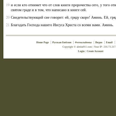
19
и если кто отнимет что от слов книги пророчества сего, у того от
святом граде и в том, что написано в книге сей.
20
Свидетельствующий сие говорит: ей, гряду скоро! Аминь. Ей, гря
21
Благодать Господа нашего Иисуса Христа со всеми вами. Аминь.
Home Page
Русская Библия
Фотоальбомы
Видео
Email
Copyright © alesha911.com | Your IP: 216.73.217
Login
|
Create Account