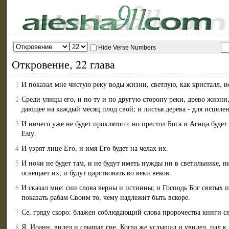
Hide Verse Numbers
Откровение, 22 глава
1
И показал мне чистую реку воды жизни, светлую, как кристалл, и
2
Среди улицы его, и по ту и по другую сторону реки, древо жизни
дающее на каждый месяц плод свой; и листья дерева - для исцеле
3
И ничего уже не будет проклятого; но престол Бога и Агнца будет
Ему.
4
И узрят лице Его, и имя Его будет на челах их.
5
И ночи не будет там, и не будут иметь нужды ни в светильнике, н
освещает их; и будут царствовать во веки веков.
6
И сказал мне: сии слова верны и истинны; и Господь Бог святых 
показать рабам Своим то, чему надлежит быть вскоре.
7
Се, гряду скоро: блажен соблюдающий слова пророчества книги се
8
Я, Иоанн, видел и слышал сие. Когда же услышал и увидел, пал 