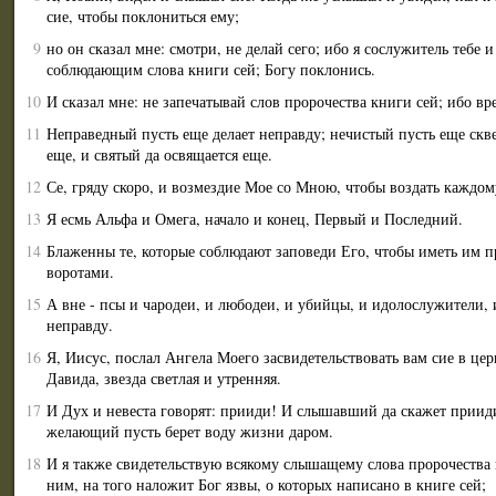
сие, чтобы поклониться ему;
9
но он сказал мне: смотри, не делай сего; ибо я сослужитель тебе 
соблюдающим слова книги сей; Богу поклонись.
10
И сказал мне: не запечатывай слов пророчества книги сей; ибо вр
11
Неправедный пусть еще делает неправду; нечистый пусть еще скв
еще, и святый да освящается еще.
12
Се, гряду скоро, и возмездие Мое со Мною, чтобы воздать каждом
13
Я есмь Альфа и Омега, начало и конец, Первый и Последний.
14
Блаженны те, которые соблюдают заповеди Его, чтобы иметь им п
воротами.
15
А вне - псы и чародеи, и любодеи, и убийцы, и идолослужители
неправду.
16
Я, Иисус, послал Ангела Моего засвидетельствовать вам сие в цер
Давида, звезда светлая и утренняя.
17
И Дух и невеста говорят: прииди! И слышавший да скажет прии
желающий пусть берет воду жизни даром.
18
И я также свидетельствую всякому слышащему слова пророчества 
ним, на того наложит Бог язвы, о которых написано в книге сей;